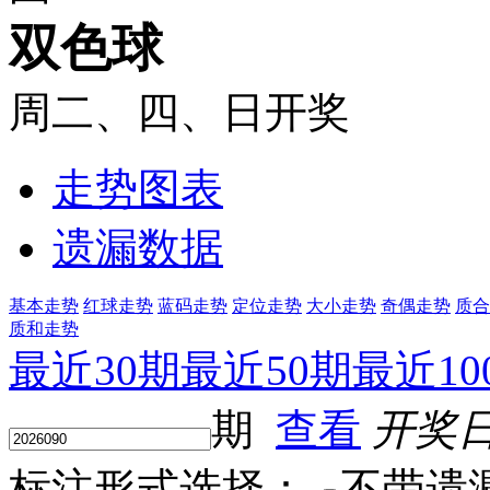
双色球
周二、四、日开奖
走势图表
遗漏数据
基本走势
红球走势
蓝码走势
定位走势
大小走势
奇偶走势
质合
质和走势
最近30期
最近50期
最近10
期
查看
开奖
标注形式选择：
不带遗