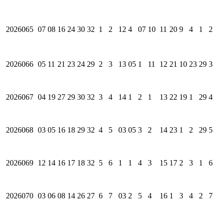
2026065
07
08
16
24
30
32
1
2
12
4
07
10
11
20
9
4
1
2
2026066
05
11
21
23
24
29
2
3
13
05
1
11
12
21
10
23
29
3
2026067
04
19
27
29
30
32
3
4
14
1
2
1
13
22
19
1
29
4
2026068
03
05
16
18
29
32
4
5
03
05
3
2
14
23
1
2
29
5
2026069
12
14
16
17
18
32
5
6
1
1
4
3
15
17
2
3
1
6
2026070
03
06
08
14
26
27
6
7
03
2
5
4
16
1
3
4
2
7