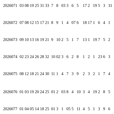
2026071
03
08
19
25
31
33
7
8
03
3
6
5
17
2
19
5
3
31
2026072
07
08
12
15
17
21
8
9
1
4
07
6
18
17
1
6
4
1
2026073
09
10
13
16
19
21
9
10
2
5
1
7
13
1
19
7
5
2
2026074
02
23
24
26
28
32
10
02
3
6
2
8
1
2
1
23
6
3
2026075
08
12
18
21
24
30
11
1
4
7
3
9
2
3
2
1
7
4
2026076
01
03
19
20
24
25
01
2
03
8
4
10
3
4
19
2
8
5
2026077
01
04
05
14
18
25
01
3
1
05
5
11
4
5
1
3
9
6