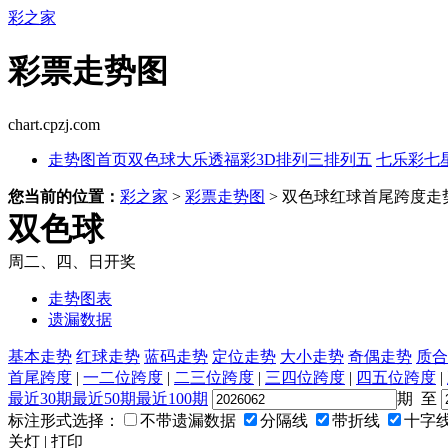
彩之家
彩票走势图
chart.cpzj.com
走势图首页
双色球
大乐透
福彩3D
排列三
排列五
七乐彩
七
您当前的位置：
彩之家
>
彩票走势图
> 双色球红球首尾跨度走
双色球
周二、四、日开奖
走势图表
遗漏数据
基本走势
红球走势
蓝码走势
定位走势
大小走势
奇偶走势
质合
首尾跨度
|
一二位跨度
|
二三位跨度
|
三四位跨度
|
四五位跨度
|
最近30期
最近50期
最近100期
期 至
标注形式选择：
不带遗漏数据
分隔线
带折线
十字
关灯
|
打印