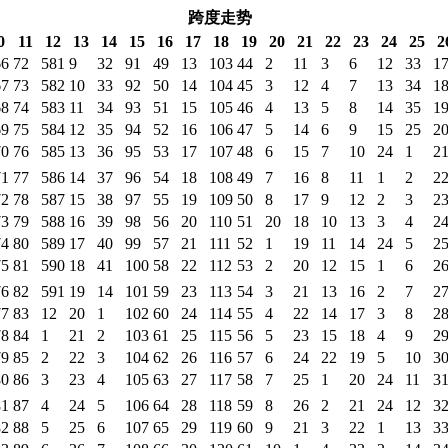
跨度走势
0
11
12
13
14
15
16
17
18
19
20
21
22
23
24
25
2
66
72
581
9
32
91
49
13
103
44
2
11
3
6
12
33
1
67
73
582
10
33
92
50
14
104
45
3
12
4
7
13
34
1
68
74
583
11
34
93
51
15
105
46
4
13
5
8
14
35
1
69
75
584
12
35
94
52
16
106
47
5
14
6
9
15
25
2
70
76
585
13
36
95
53
17
107
48
6
15
7
10
24
1
2
71
77
586
14
37
96
54
18
108
49
7
16
8
11
1
2
2
72
78
587
15
38
97
55
19
109
50
8
17
9
12
2
3
2
73
79
588
16
39
98
56
20
110
51
20
18
10
13
3
4
2
74
80
589
17
40
99
57
21
111
52
1
19
11
14
24
5
2
75
81
590
18
41
100
58
22
112
53
2
20
12
15
1
6
2
76
82
591
19
14
101
59
23
113
54
3
21
13
16
2
7
2
77
83
12
20
1
102
60
24
114
55
4
22
14
17
3
8
2
78
84
1
21
2
103
61
25
115
56
5
23
15
18
4
9
2
79
85
2
22
3
104
62
26
116
57
6
24
22
19
5
10
3
80
86
3
23
4
105
63
27
117
58
7
25
1
20
24
11
3
81
87
4
24
5
106
64
28
118
59
8
26
2
21
24
12
3
82
88
5
25
6
107
65
29
119
60
9
21
3
22
1
13
3