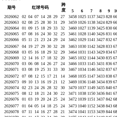
跨
期号
红球号码
度
5
6
7
8
9
1
2026062
02
04
07
14
28
29
27
3458
1025
1137
3423
828
6
2026063
02
08
25
28
30
31
29
3459
1026
1138
3424
829
6
2026064
01
09
15
18
29
33
32
3460
1027
1139
3425
830
6
2026065
07
08
16
24
30
32
25
3461
1028
1140
3426
831
6
2026066
05
11
21
23
24
29
24
3462
1029
1141
3427
832
6
2026067
04
19
27
29
30
32
28
3463
1030
1142
3428
833
6
2026068
03
05
16
18
29
32
29
3464
1031
1143
3429
834
6
2026069
12
14
16
17
18
32
20
3465
1032
1144
3430
835
6
2026070
03
06
08
14
26
27
24
3466
1033
1145
3431
836
6
2026071
03
08
19
25
31
33
30
3467
1034
1146
3432
837
6
2026072
07
08
12
15
17
21
14
3468
1035
1147
3433
838
6
2026073
09
10
13
16
19
21
12
3469
1036
1148
3434
839
6
2026074
02
23
24
26
28
32
30
3470
1037
1149
3435
840
6
2026075
08
12
18
21
24
30
22
3471
1038
1150
3436
841
6
2026076
01
03
19
20
24
25
24
3472
1039
1151
3437
842
6
2026077
01
04
05
14
18
25
24
3473
1040
1152
3438
843
6
2026078
07
11
14
16
27
28
21
3474
1041
1153
3439
844
6