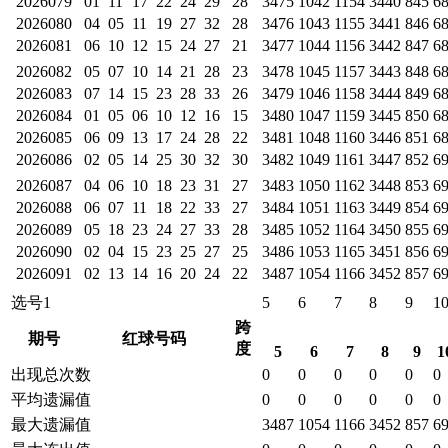
2026079
01
11
17
22
24
29
28
3475
1042
1154
3440
845
6
2026080
04
05
11
19
27
32
28
3476
1043
1155
3441
846
6
2026081
06
10
12
15
24
27
21
3477
1044
1156
3442
847
6
2026082
05
07
10
14
21
28
23
3478
1045
1157
3443
848
6
2026083
07
14
15
23
28
33
26
3479
1046
1158
3444
849
6
2026084
01
05
06
10
12
16
15
3480
1047
1159
3445
850
6
2026085
06
09
13
17
24
28
22
3481
1048
1160
3446
851
6
2026086
02
05
14
25
30
32
30
3482
1049
1161
3447
852
6
2026087
04
06
10
18
23
31
27
3483
1050
1162
3448
853
6
2026088
06
07
11
18
22
33
27
3484
1051
1163
3449
854
6
2026089
05
18
23
24
27
33
28
3485
1052
1164
3450
855
6
2026090
02
04
15
23
25
27
25
3486
1053
1165
3451
856
6
2026091
02
13
14
16
20
24
22
3487
1054
1166
3452
857
6
选号1
5
6
7
8
9
1
跨
期号
红球号码
度
5
6
7
8
9
1
出现总次数
0
0
0
0
0
0
平均遗漏值
0
0
0
0
0
0
最大遗漏值
3487
1054
1166
3452
857
6