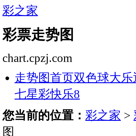
彩之家
彩票走势图
chart.cpzj.com
走势图首页
双色球
大乐
七星彩
快乐8
您当前的位置：
彩之家
>
图