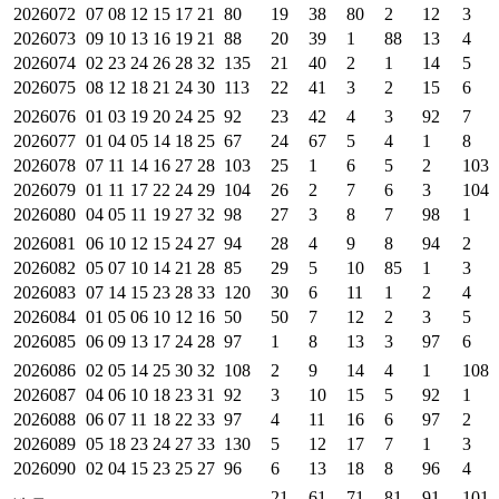
2026072
07
08
12
15
17
21
80
19
38
80
2
12
3
2026073
09
10
13
16
19
21
88
20
39
1
88
13
4
2026074
02
23
24
26
28
32
135
21
40
2
1
14
5
2026075
08
12
18
21
24
30
113
22
41
3
2
15
6
2026076
01
03
19
20
24
25
92
23
42
4
3
92
7
2026077
01
04
05
14
18
25
67
24
67
5
4
1
8
2026078
07
11
14
16
27
28
103
25
1
6
5
2
103
2026079
01
11
17
22
24
29
104
26
2
7
6
3
104
2026080
04
05
11
19
27
32
98
27
3
8
7
98
1
2026081
06
10
12
15
24
27
94
28
4
9
8
94
2
2026082
05
07
10
14
21
28
85
29
5
10
85
1
3
2026083
07
14
15
23
28
33
120
30
6
11
1
2
4
2026084
01
05
06
10
12
16
50
50
7
12
2
3
5
2026085
06
09
13
17
24
28
97
1
8
13
3
97
6
2026086
02
05
14
25
30
32
108
2
9
14
4
1
108
2026087
04
06
10
18
23
31
92
3
10
15
5
92
1
2026088
06
07
11
18
22
33
97
4
11
16
6
97
2
2026089
05
18
23
24
27
33
130
5
12
17
7
1
3
2026090
02
04
15
23
25
27
96
6
13
18
8
96
4
21-
61-
71-
81-
91-
101-