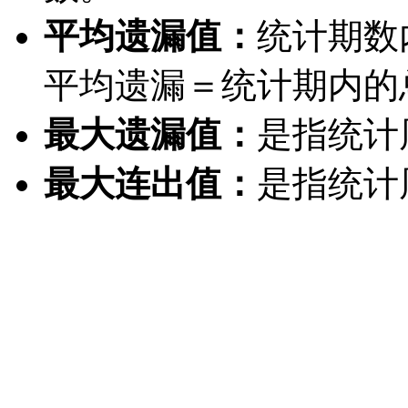
平均遗漏值：
统计期数
平均遗漏＝统计期内的总
最大遗漏值：
是指统计
最大连出值：
是指统计