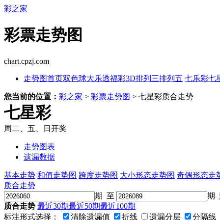
彩之家
彩票走势图
chart.cpzj.com
走势图首页
双色球
大乐透
福彩3D
排列三
排列五
七乐彩
七
您当前的位置：
彩之家
>
彩票走势图
> 七星彩质合走势
七星彩
周二、五、日开奖
走势图表
遗漏数据
基本走势
和值走势图
跨度走势图
大小形态走势图
奇偶形态走
质合走势
期 至
期
质合走势
最近30期
最近50期
最近100期
标注形式选择：
清除遗漏值
折线
遗漏分层
分隔线