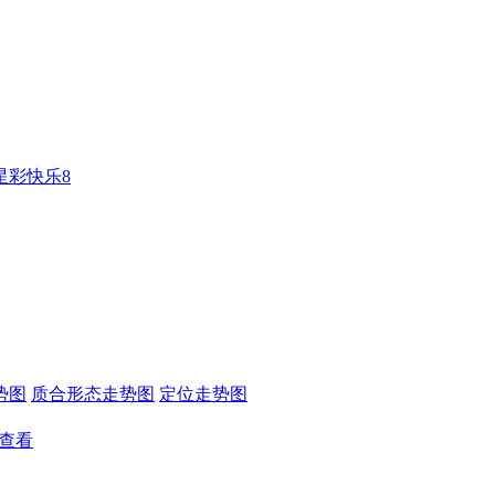
星彩
快乐8
势图
质合形态走势图
定位走势图
查看