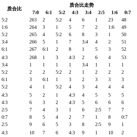
质合比走势
质合比
7:0
6:1
5:2
4:3
3:4
2:5
1:6
0:7
5:2
263
2
5:2
4
6
1
23
48
1:6
264
3
1
5
7
2
1:6
49
5:2
265
4
5:2
6
8
3
1
50
3:4
266
5
1
7
3:4
4
2
51
6:1
267
6:1
2
8
1
5
3
52
4:3
268
1
3
4:3
2
6
4
53
3:4
1
1
1
1
3:4
1
1
1
5:2
2
2
5:2
2
1
2
2
2
6:1
3
6:1
1
3
2
3
3
3
5:2
4
1
5:2
4
3
4
4
4
4:3
5
2
1
4:3
4
5
5
5
4:3
6
3
2
4:3
5
6
6
6
2:5
7
4
3
1
6
2:5
7
7
0:7
8
5
4
2
7
1
8
0:7
2:5
9
6
5
3
8
2:5
9
1
4:3
10
7
6
4:3
9
1
10
2