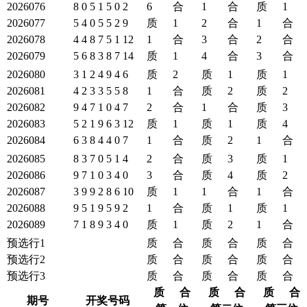
2026076
8 0 5 1 5 0 2
6
合
1
合
质
1
2026077
5 4 0 5 5 2 9
质
1
2
合
1
合
2026078
4 4 8 7 5 1 12
1
合
3
合
2
合
2026079
5 6 8 3 8 7 14
质
1
4
合
3
合
2026080
3 1 2 4 9 4 6
质
2
质
1
质
1
2026081
4 2 3 3 5 5 8
1
合
质
2
质
2
2026082
9 4 7 1 0 4 7
2
合
1
合
质
3
2026083
5 2 1 9 6 3 12
质
1
质
1
质
4
2026084
6 3 8 4 4 0 7
1
合
质
2
1
合
2026085
8 3 7 0 5 1 4
2
合
质
3
质
1
2026086
9 7 1 0 3 4 0
3
合
质
4
质
2
2026087
3 9 9 2 8 6 10
质
1
1
合
1
合
2026088
9 5 1 9 5 9 2
1
合
质
1
质
1
2026089
7 1 8 9 3 4 0
质
1
质
2
1
合
预选行1
质
合
质
合
质
合
预选行2
质
合
质
合
质
合
预选行3
质
合
质
合
质
合
质
合
质
合
质
合
期号
开奖号码