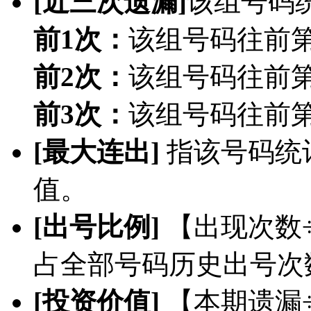
[近三次遗漏]
该组号码
前1次：
该组号码往前
前2次：
该组号码往前
前3次：
该组号码往前
[最大连出]
指该号码统
值。
[出号比例]
【出现次数
占全部号码历史出号次
[投资价值]
【本期遗漏