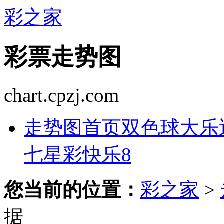
彩之家
彩票走势图
chart.cpzj.com
走势图首页
双色球
大乐
七星彩
快乐8
您当前的位置：
彩之家
>
据