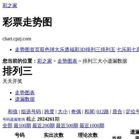
彩之家
彩票走势图
chart.cpzj.com
走势图首页
双色球
大乐透
福彩3D
排列三
排列五
七乐彩
七
您当前的位置：
彩之家
>
走势图表
> 排列三大小遗漏数据
排列三
天天开奖
走势图表
遗漏数据
和值
|
组选号码
|
跨度
|
大小
|
奇偶
|
和尾
|
012路
|
质合
|
定位
截止
2024261
期
号码遗漏查询
全部
最100期
最近200期
最近500期
最近1000期
遗
号码
实出次数
理论次数
当前