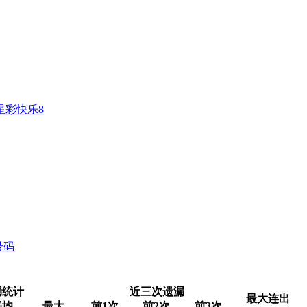
星彩
快乐8
号码
漏统计
近三次遗漏
最大连出
平均
最大
前1次
前2次
前3次